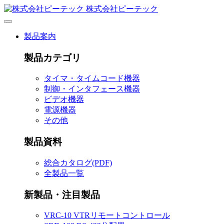
株式会社ピーテック
製品案内
製品カテゴリ
タイマ・タイムコード機器
制御・インタフェース機器
ビデオ機器
電源機器
その他
製品資料
総合カタログ(PDF)
全製品一覧
新製品・注目製品
VRC-10 VTRリモートコントロール