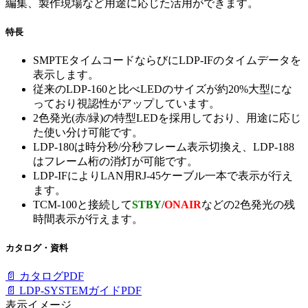
編集、製作現場など用途に応じた活用ができます。
特長
SMPTEタイムコードならびにLDP-IFのタイムデータを
表示します。
従来のLDP-160と比べLEDのサイズが約20%大型にな
っており視認性がアップしています。
2色発光(赤/緑)の特型LEDを採用しており、用途に応じ
た使い分け可能です。
LDP-180は時分秒/分秒フレーム表示切換え、LDP-188
はフレーム桁の消灯が可能です。
LDP-IFによりLAN用RJ-45ケーブル一本で表示が行え
ます。
TCM-100と接続して
STBY
/
ONAIR
などの2色発光の残
時間表示が行えます。
カタログ・資料
📄 カタログPDF
📄 LDP-SYSTEMガイドPDF
表示イメージ