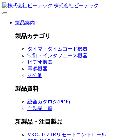
株式会社ピーテック
製品案内
製品カテゴリ
タイマ・タイムコード機器
制御・インタフェース機器
ビデオ機器
電源機器
その他
製品資料
総合カタログ(PDF)
全製品一覧
新製品・注目製品
VRC-10 VTRリモートコントロール