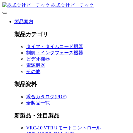
株式会社ピーテック
製品案内
製品カテゴリ
タイマ・タイムコード機器
制御・インタフェース機器
ビデオ機器
電源機器
その他
製品資料
総合カタログ(PDF)
全製品一覧
新製品・注目製品
VRC-10 VTRリモートコントロール